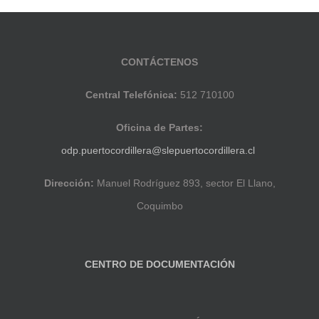
CONTÁCTENOS
Central Telefónica:
512 710100
Oficina de Partes:
odp.puertocordillera@slepuertocordillera.cl
Dirección:
Manuel Rodríguez 893, sector El Llano,
Coquimbo
CENTRO DE DOCUMENTACIÓN