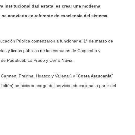
a institucionalidad estatal es crear una
moderna,
ue se convierta en referente de excelencia del sistema
ducación Pública comenzaron a funcionar el 1° de marzo de
elas y liceos públicos de las comunas de Coquimbo y
s de Pudahuel, Lo Prado y Cerro Navia.
l Carmen, Freirina, Huasco y Vallenar) y “
Costa Araucanía
”
ltén) se hicieron cargo del servicio educacional a partir del