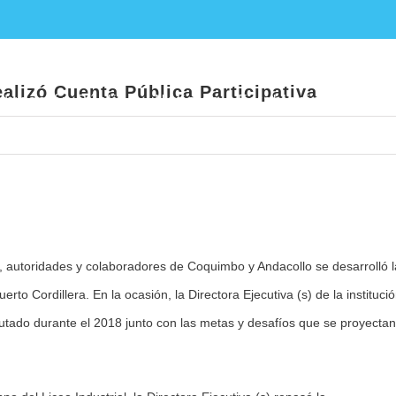
l Puerto Cordillera realizó Cuenta Pública
ealizó Cuenta Pública Participativa
ducación Pública
Noticias
Establecimientos E
, autoridades y colaboradores de Coquimbo y Andacollo se desarrolló l
rto Cordillera. En la ocasión, la Directora Ejecutiva (s) de la institució
cutado durante el 2018 junto con las metas y desafíos que se proyectan