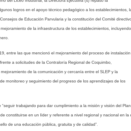
no del Liceo Industrial, la Directora Ejecutiva (s) repasó la
lgunos logros en el apoyo técnico pedagógico a los establecimientos, l
 Consejos de Educación Parvularia y la constitución del Comité directiv
mejoramiento de la infraestructura de los establecimientos, incluyendo
nero.
019, entre las que mencionó el mejoramiento del proceso de instalación
 frente a solicitudes de la Contraloría Regional de Coquimbo,
l mejoramiento de la comunicación y cercanía entre el SLEP y la
de monitoreo y seguimiento del progreso de los aprendizajes de los
e “seguir trabajando para dar cumplimiento a la misión y visión del Plan
 constituirse en un líder y referente a nivel regional y nacional en la
llo de una educación pública, gratuita y de calidad”.