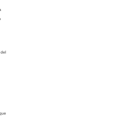
a
o
 del
 que