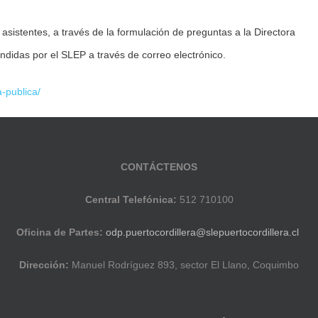
 asistentes, a través de la formulación de preguntas a la Directora
ondidas por el SLEP a través de correo electrónico.
-publica/
CONTÁCTENOS
Central Telefónica:
512 710100
Oficina de Partes:
odp.puertocordillera@slepuertocordillera.cl
Dirección:
Manuel Rodríguez 893, sector El Llano, Coquimbo