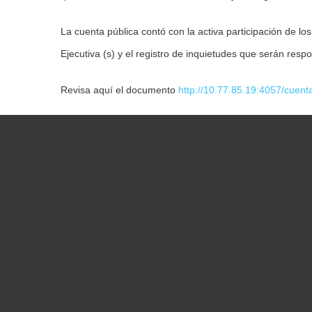
La cuenta pública contó con la activa participación de los
Ejecutiva (s) y el registro de inquietudes que serán resp
Revisa aquí el documento
http://10.77.85.19:4057/cuenta