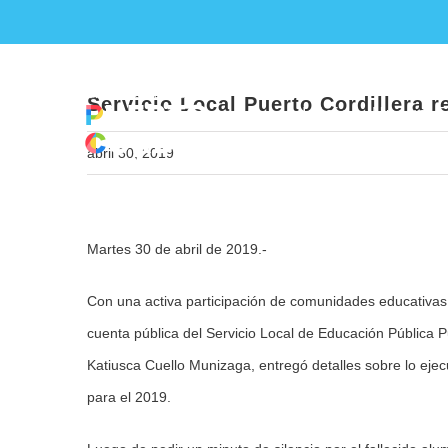
Skip
Servicio Loca
to
content
Servicio Local Puerto Cordillera r
Inicio
Nueva E
abril 30, 2019
View
Martes 30 de abril de 2019.-
Larger
Image
Con una activa participación de comunidades educativas
cuenta pública del Servicio Local de Educación Pública Pue
Katiusca Cuello Munizaga, entregó detalles sobre lo eje
para el 2019.