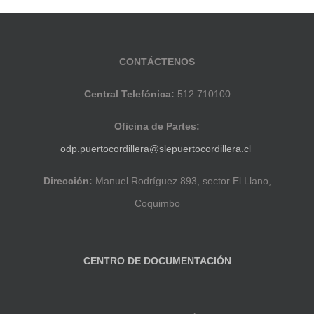
CONTÁCTENOS
Central Telefónica:
512 710100
Oficina de Partes:
odp.puertocordillera@slepuertocordillera.cl
Dirección:
Manuel Rodríguez 893, sector El Llano,
Coquimbo
CENTRO DE DOCUMENTACIÓN