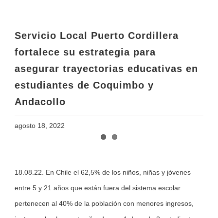
asegurar trayectorias educativas en
estudiantes de Coquimbo y
Andacollo
Servicio Local Puerto Cordillera
fortalece su estrategia para
asegurar trayectorias educativas en
estudiantes de Coquimbo y
Andacollo
agosto 18, 2022
View
18.08.22. En Chile el 62,5% de los niños, niñas y jóvenes
Larger
entre 5 y 21 años que están fuera del sistema escolar
Image
pertenecen al 40% de la población con menores ingresos,