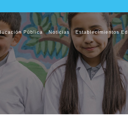
ucación Pública
Noticias
Establecimientos E
cia escolar positiva: un compromiso con e