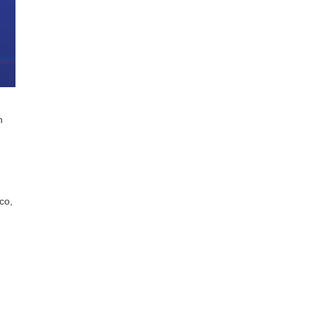
n
co,