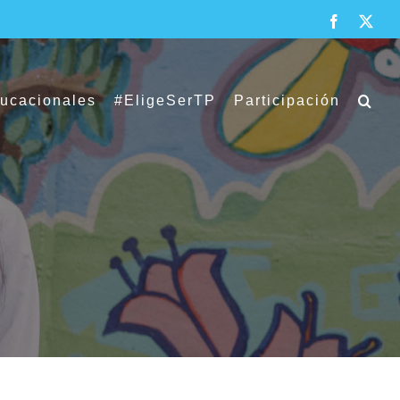
Facebook
X
ducacionales
#EligeSerTP
Participación
l desarrollo integral