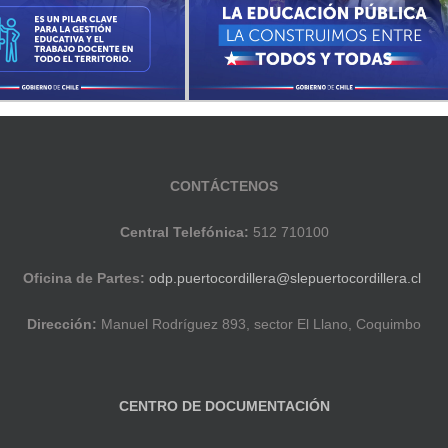
CONTÁCTENOS
Central Telefónica:
512 710100
Oficina de Partes:
odp.puertocordillera@slepuertocordillera.cl
Dirección:
Manuel Rodríguez 893, sector El Llano, Coquimbo
CENTRO DE DOCUMENTACIÓN