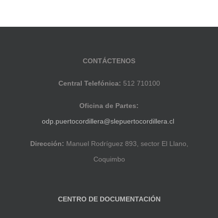
CONTÁCTENOS
Central Telefónica:
512 710100
Oficina de Partes:
odp.puertocordillera@slepuertocordillera.cl
Dirección:
Manuel Rodríguez 893, sector El Llano,
Coquimbo
CENTRO DE DOCUMENTACIÓN