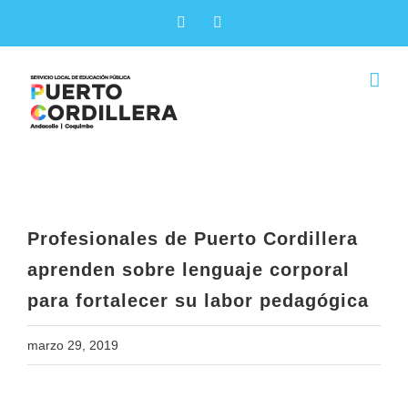
Skip
Facebook
X
to
content
Profesionales de Puerto Cordillera
aprenden sobre lenguaje corporal
para fortalecer su labor pedagógica
Profesionales de Puerto Cordillera
aprenden sobre lenguaje corporal
para fortalecer su labor pedagógica
marzo 29, 2019
View