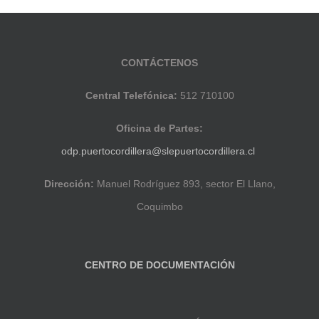
CONTÁCTENOS
Central Telefónica:
512 710100
Oficina de Partes:
odp.puertocordillera@slepuertocordillera.cl
Dirección:
Manuel Rodríguez 893, sector El Llano,
Coquimbo
CENTRO DE DOCUMENTACIÓN