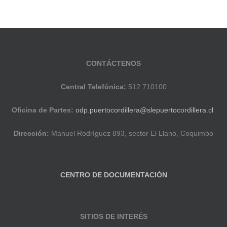
CONTÁCTENOS
Central Telefónica:
512 710100
Oficina de Partes:
odp.puertocordillera@slepuertocordillera.cl
Dirección:
Manuel Rodríguez 893, sector El Llano, Coquimbo
CENTRO DE DOCUMENTACIÓN
SITIOS DE INTERÉS