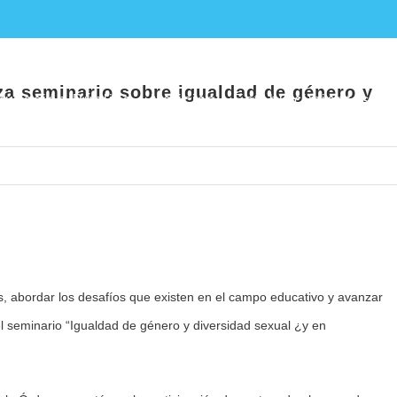
ela realiza seminario sobre igualdad de g
za seminario sobre igualdad de género y
ucación Pública
Noticias
Establecimientos E
es, abordar los desafíos que existen en el campo educativo y avanzar
 el seminario “Igualdad de género y diversidad sexual ¿y en