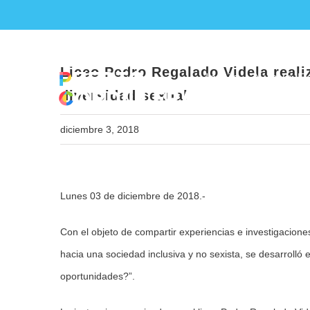
Skip
Liceo Pedro Regalado Vid
to
content
Liceo Pedro Regalado Videla reali
Inicio
Nueva Ed
diversidad sexual
diciembre 3, 2018
View
Lunes 03 de diciembre de 2018.-
Larger
Image
Con el objeto de compartir experiencias e investigacion
hacia una sociedad inclusiva y no sexista, se desarrolló
oportunidades?”.