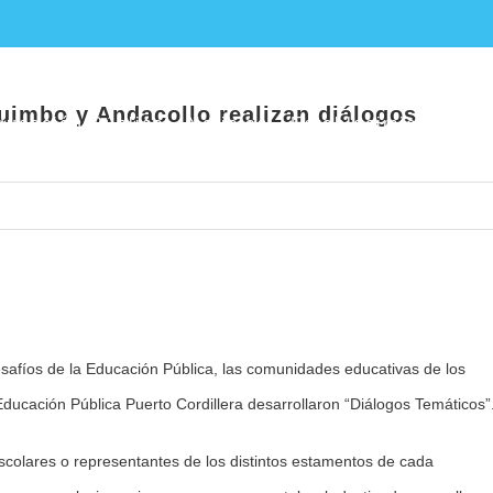
úblicos de Coquimbo y Andacollo realizan
uimbo y Andacollo realizan diálogos
ucación Pública
Noticias
Establecimientos E
esafíos de la Educación Pública, las comunidades educativas de los
Educación Pública Puerto Cordillera desarrollaron “Diálogos Temáticos”
scolares o representantes de los distintos estamentos de cada