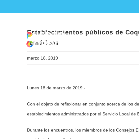
Skip
Establecimientos p
to
content
Establecimientos públicos de Coq
Inicio
Nueva Ed
temáticos
marzo 18, 2019
View
Lunes 18 de marzo de 2019.-
Larger
Image
Con el objeto de reflexionar en conjunto acerca de los d
establecimientos administrados por el Servicio Local de 
Durante los encuentros, los miembros de los Consejos E