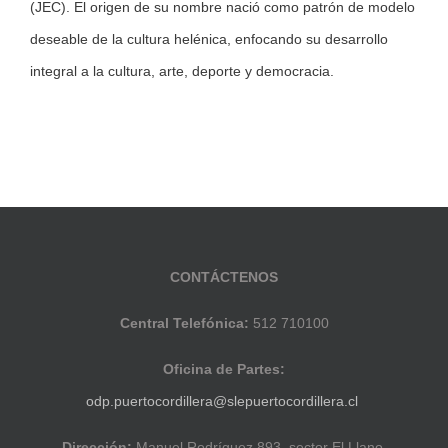
(JEC). El origen de su nombre nació como patrón de modelo
deseable de la cultura helénica, enfocando su desarrollo
integral a la cultura, arte, deporte y democracia.
CONTÁCTENOS
Central Telefónica:
512 710100
Oficina de Partes:
odp.puertocordillera@slepuertocordillera.cl
Dirección:
Manuel Rodríguez 893, sector El Llano,