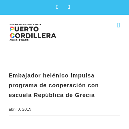
Skip
Facebook
X
to
content
Embajador helénico impulsa
programa de cooperación con
escuela República de Grecia
Embajador helénico impulsa
programa de cooperación con
escuela República de Grecia
abril 3, 2019
View