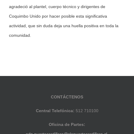
agradeció al plantel, cuerpo técnico y dirigentes de
Coquimbo Unido por hacer posible esta significativa
actividad, que sin duda deja una huella positiva en toda la
comunidad.
CONTÁCTENOS
Central Telefónica:
512 710100
Oficina de Partes:
odp.puertocordillera@slepuertocordillera.cl