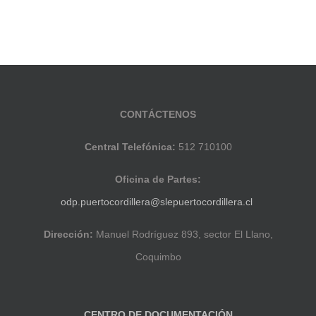
CONTÁCTENOS
Central Telefónica:
512 710100
Oficina de Partes:
odp.puertocordillera@slepuertocordillera.cl
Dirección:
Manuel Rodríguez 893, sector El Llano,
Coquimbo
CENTRO DE DOCUMENTACIÓN