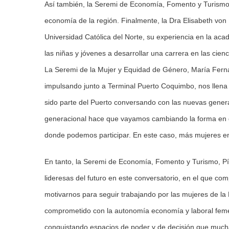
Así también, la Seremi de Economía, Fomento y Turismo, 
economía de la región. Finalmente, la Dra Elisabeth von 
Universidad Católica del Norte, su experiencia en la acade
las niñas y jóvenes a desarrollar una carrera en las cienc
La Seremi de la Mujer y Equidad de Género, María Ferna
impulsando junto a Terminal Puerto Coquimbo, nos llena
sido parte del Puerto conversando con las nuevas genera
generacional hace que vayamos cambiando la forma en q
donde podemos participar. En este caso, más mujeres en 
En tanto, la Seremi de Economía, Fomento y Turismo, Pía
lideresas del futuro en este conversatorio, en el que c
motivarnos para seguir trabajando por las mujeres de l
comprometido con la autonomía economía y laboral femen
conquistando espacios de poder y de decisión que much