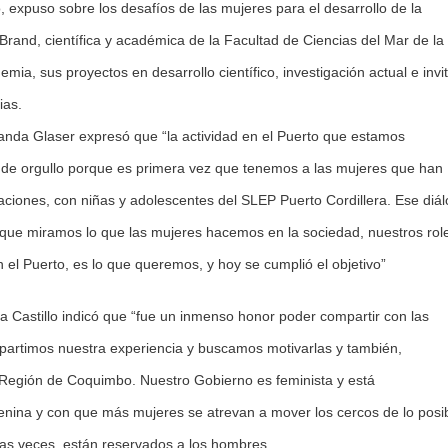
expuso sobre los desafíos de las mujeres para el desarrollo de la
Brand, científica y académica de la Facultad de Ciencias del Mar de la
mia, sus proyectos en desarrollo científico, investigación actual e invi
ias.
nda Glaser expresó que “la actividad en el Puerto que estamos
 de orgullo porque es primera vez que tenemos a las mujeres que han
ciones, con niñas y adolescentes del SLEP Puerto Cordillera. Ese diá
ue miramos lo que las mujeres hacemos en la sociedad, nuestros rol
el Puerto, es lo que queremos, y hoy se cumplió el objetivo”
 Castillo indicó que “fue un inmenso honor poder compartir con las
ompartimos nuestra experiencia y buscamos motivarlas y también,
a Región de Coquimbo. Nuestro Gobierno es feminista y está
ina y con que más mujeres se atrevan a mover los cercos de lo posib
as veces, están reservados a los hombres.