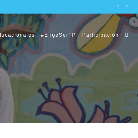
Faceboo
X
ducacionales
#EligeSerTP
Participación