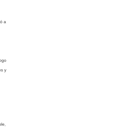
tó a
logo
es y
le,