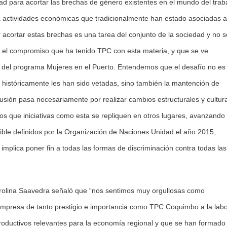
ad para acortar las brechas de género existentes en el mundo del trab
 a actividades económicas que tradicionalmente han estado asociadas a
cortar estas brechas es una tarea del conjunto de la sociedad y no s
s el compromiso que ha tenido TPC con esta materia, y que se ve
n del programa Mujeres en el Puerto. Entendemos que el desafío no es
e históricamente les han sido vetadas, sino también la mantención de
clusión pasa necesariamente por realizar cambios estructurales y cultur
s que iniciativas como esta se repliquen en otros lugares, avanzando 
nible definidos por la Organización de Naciones Unidad el año 2015,
implica poner fin a todas las formas de discriminación contra todas las
Carolina Saavedra señaló que “nos sentimos muy orgullosas como
 empresa de tanto prestigio e importancia como TPC Coquimbo a la lab
productivos relevantes para la economía regional y que se han formado