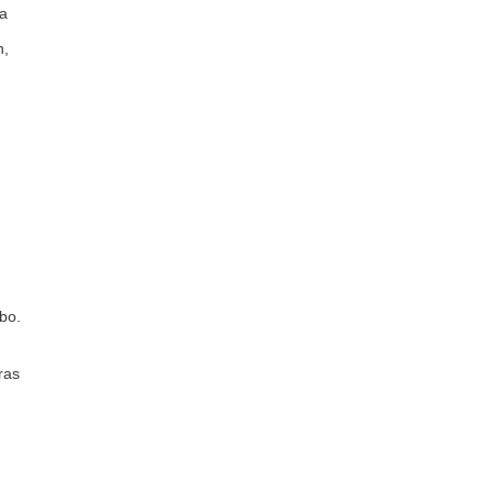
ta
n,
bo.
ras