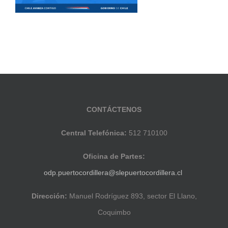
CONTÁCTENOS
Central Telefónica:
512 710100
Oficina de Partes:
odp.puertocordillera@slepuertocordillera.cl
Dirección:
Manuel Rodríguez 893, sector El Llano,
Coquimbo