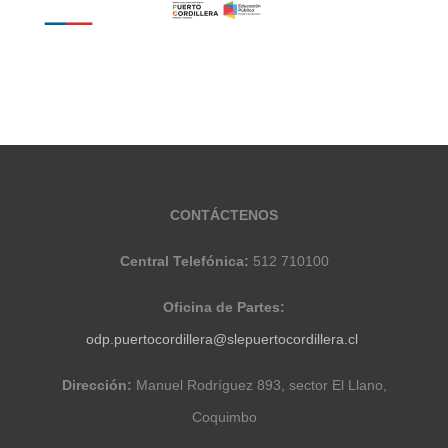
CONTÁCTENOS
Central Telefónica:
512 710100
Oficina de Partes:
odp.puertocordillera@slepuertocordillera.cl
Dirección:
Manuel Rodríguez 893, sector El Llano,
Coquimbo