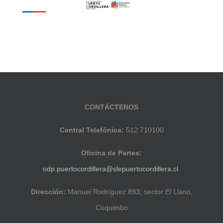
CONTÁCTENOS
Central Telefónica:
512 710100
Oficina de Partes:
odp.puertocordillera@slepuertocordillera.cl
Dirección:
Manuel Rodríguez 893, sector El Llano,
Coquimbo