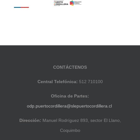
CONTÁCTENOS
Central Telefónica:
512 710100
Oficina de Partes:
odp.puertocordillera@slepuertocordillera.cl
Dirección:
Manuel Rodríguez 893, sector El Llano,
Coquimbo