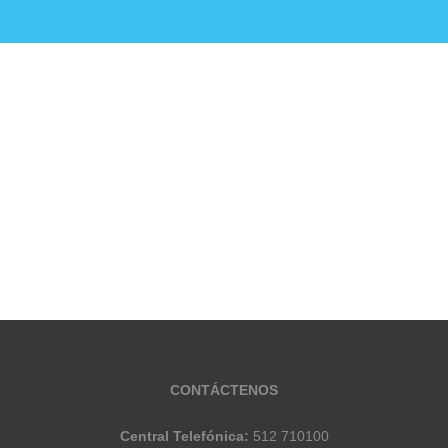
ucación Pública
Noticias
Establecimientos E
CONTÁCTENOS
Central Telefónica:
512 710100