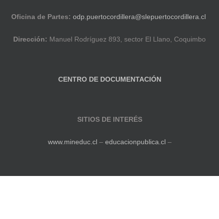
Oficina de Partes:
odp.puertocordillera@slepuertocordillera.cl
Dirección:
Manuel Rodríguez 893, sector El Llano, Coquimbo
CENTRO DE DOCUMENTACIÓN
SITIOS DE INTERÉS
www.mineduc.cl
–
educacionpublica.cl
–