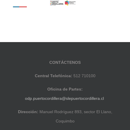
CONTÁCTENOS
Central Telefónica:
512 710100
Oficina de Partes:
odp.puertocordillera@slepuertocordillera.cl
Dirección:
Manuel Rodríguez 893, sector El Llano,
Coquimbo