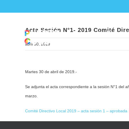
Skip
A
to
content
Acta Sesión N°1- 2019 Comité Dire
Inicio
Nueva E
abril 30, 2019
View
Martes 30 de abril de 2019.-
Larger
Image
Se adjunta el acta correspondiente a la sesión N°1 del a
marzo.
Comité Directivo Local 2019 – acta sesión 1 – aprobada