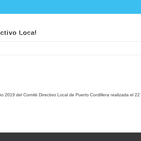
cta Sesión N°1- 2019 Comité Directivo Loc
ctivo Local
ducación Pública
Noticias
Establecimientos E
ño 2019 del Comité Directivo Local de Puerto Cordillera realizada el 22