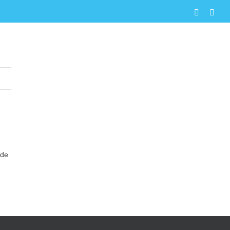
Faceboo
X
al
ducacionales
#EligeSerTP
Participación
 de