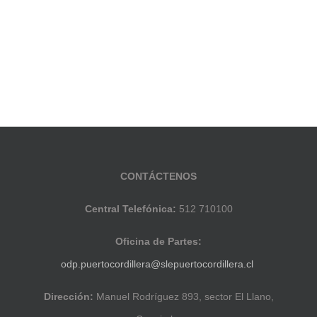
CONTÁCTENOS
Central Telefónica:
512 710100
Oficina de Partes:
odp.puertocordillera@slepuertocordillera.cl
Dirección:
Manuel Rodríguez 893, sector El Llano,