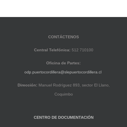
CONTÁCTENOS
Central Telefónica:
512 710100
Oficina de Partes:
odp.puertocordillera@slepuertocordillera.cl
Dirección:
Manuel Rodríguez 893, sector El Llano,
Coquimbo
CENTRO DE DOCUMENTACIÓN