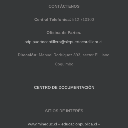
CONTÁCTENOS
Central Telefónica:
512 710100
Oficina de Partes:
odp.puertocordillera@slepuertocordillera.cl
Dirección:
Manuel Rodríguez 893, sector El Llano,
Coquimbo
CENTRO DE DOCUMENTACIÓN
SITIOS DE INTERÉS
www.mineduc.cl
–
educacionpublica.cl
–