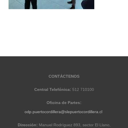
CONTÁCTENOS
Central Telefónica:
512 710100
Oficina de Partes:
odp.puertocordillera@slepuertocordillera.cl
Dirección:
Manuel Rodríguez 893, sector El Llano,