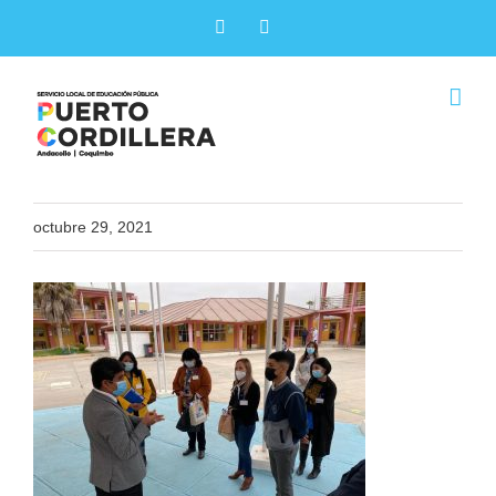
Skip
Facebook
X
to
content
octubre 29, 2021