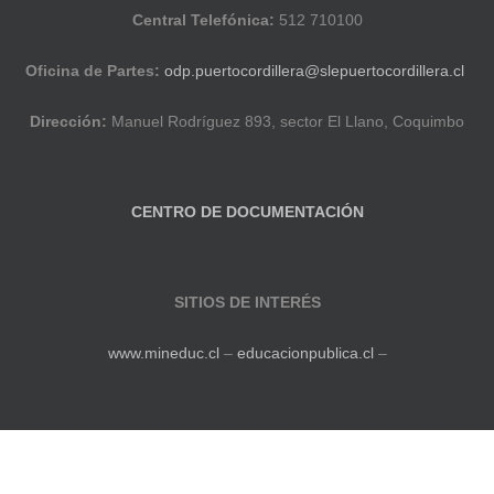
Central Telefónica:
512 710100
Oficina de Partes:
odp.puertocordillera@slepuertocordillera.cl
Dirección:
Manuel Rodríguez 893, sector El Llano, Coquimbo
CENTRO DE DOCUMENTACIÓN
SITIOS DE INTERÉS
www.mineduc.cl
–
educacionpublica.cl
–