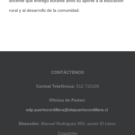
docente que entregó durante años su aporte a la educación
rural y al desarrollo de la comunidad.
CONTÁCTENOS
Central Telefónica:
512 710100
Oficina de Partes:
odp.puertocordillera@slepuertocordillera.cl
Dirección:
Manuel Rodríguez 893, sector El Llano,
Coquimbo