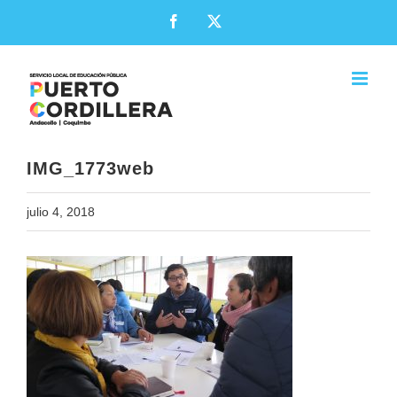
Skip
Facebook
X
to
content
IMG_1773web
julio 4, 2018