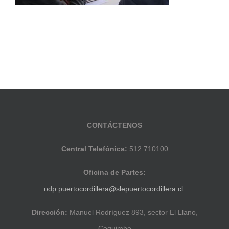
CONTÁCTENOS
Central Telefónica:
512 710100
Oficina de Partes:
odp.puertocordillera@slepuertocordillera.cl
Dirección:
Manuel Rodríguez 893, sector El Llano,
Coquimbo