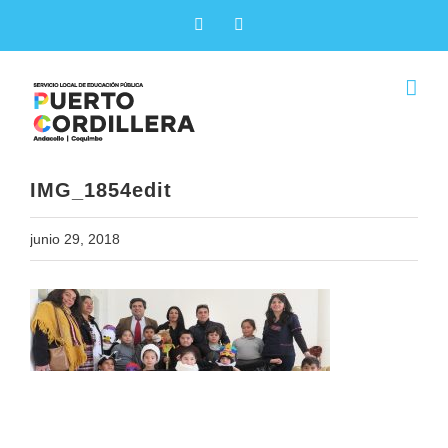
Skip
Facebook
X
to
content
IMG_1854edit
junio 29, 2018