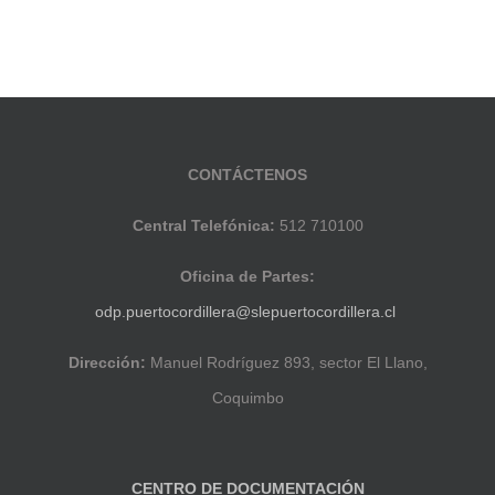
CONTÁCTENOS
Central Telefónica:
512 710100
Oficina de Partes:
odp.puertocordillera@slepuertocordillera.cl
Dirección:
Manuel Rodríguez 893, sector El Llano,
Coquimbo
CENTRO DE DOCUMENTACIÓN