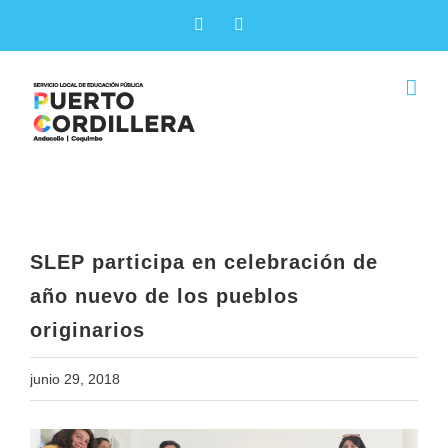
Skip
Facebook
X
to
content
SLEP participa en celebración de
año nuevo de los pueblos
originarios
SLEP participa en celebración de
año nuevo de los pueblos
originarios
junio 29, 2018
View