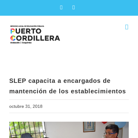
Skip
Facebook
X
to
content
SLEP capacita a encargados de
mantención de los establecimientos
SLEP capacita a encargados de
mantención de los establecimientos
octubre 31, 2018
View
Larger