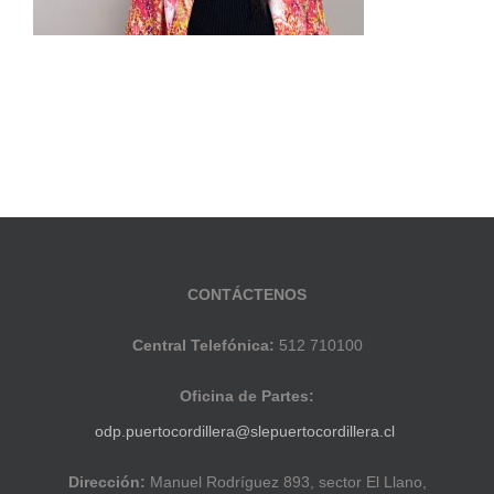
CONTÁCTENOS
Central Telefónica:
512 710100
Oficina de Partes:
odp.puertocordillera@slepuertocordillera.cl
Dirección:
Manuel Rodríguez 893, sector El Llano,