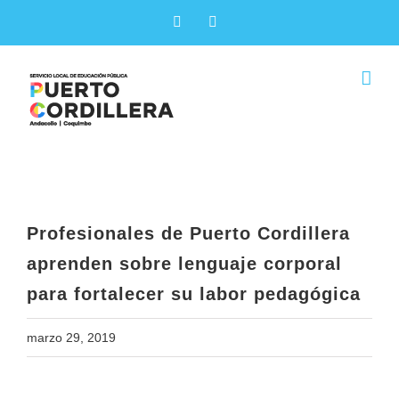
Skip
Facebook
X
to
content
Profesionales de Puerto Cordillera
aprenden sobre lenguaje corporal
para fortalecer su labor pedagógica
Profesionales de Puerto Cordillera
aprenden sobre lenguaje corporal
para fortalecer su labor pedagógica
marzo 29, 2019
View