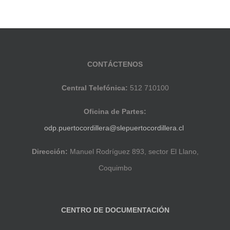
CONTÁCTENOS
Central Telefónica:
512 710100
Oficina de Partes:
odp.puertocordillera@slepuertocordillera.cl
Dirección:
Manuel Rodríguez 893, sector El Llano,
Coquimbo
CENTRO DE DOCUMENTACIÓN