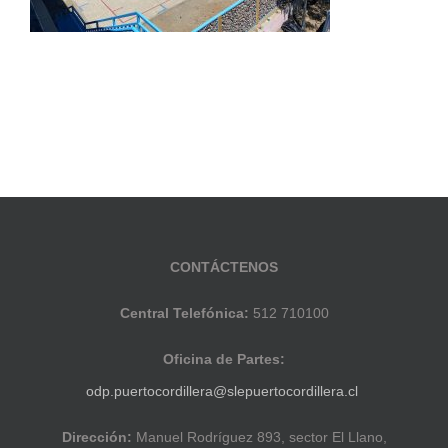
CONTÁCTENOS
Central Telefónica:
512 710100
Oficina de Partes:
odp.puertocordillera@slepuertocordillera.cl
Dirección:
Manuel Rodríguez 893, sector El Llano,