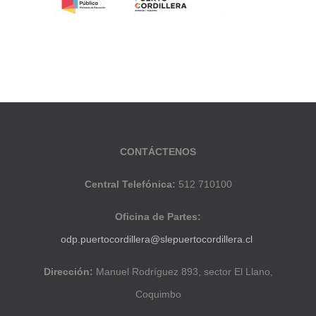
CONTÁCTENOS
Central Telefónica:
512 710100
Oficina de Partes:
odp.puertocordillera@slepuertocordillera.cl
Dirección:
Manuel Rodríguez 893, sector El Llano,
Coquimbo