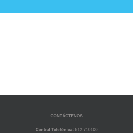
ucación Pública
Noticias
Establecimientos E
CONTÁCTENOS
Central Telefónica:
512 710100