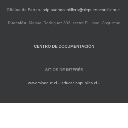
Oficina de Partes:
odp.puertocordillera@slepuertocordillera.cl
Dirección:
Manuel Rodríguez 893, sector El Llano, Coquimbo
CENTRO DE DOCUMENTACIÓN
SITIOS DE INTERÉS
www.mineduc.cl
–
educacionpublica.cl
–