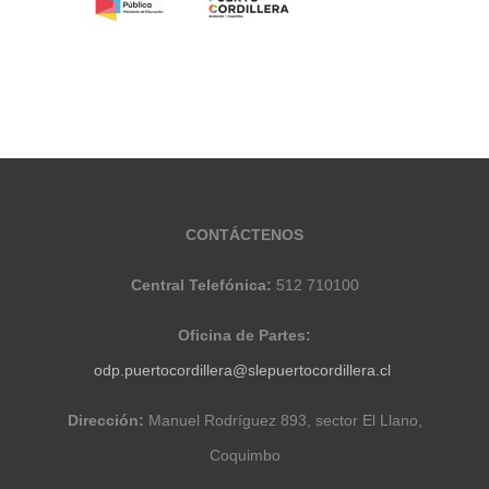
CONTÁCTENOS
Central Telefónica:
512 710100
Oficina de Partes:
odp.puertocordillera@slepuertocordillera.cl
Dirección:
Manuel Rodríguez 893, sector El Llano,
Coquimbo