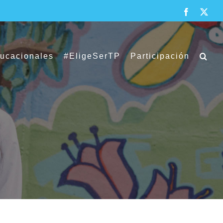
Facebook
X
ducacionales
#EligeSerTP
Participación
rto Cordillera 2020 – 2026