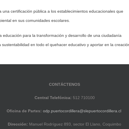
a una certificación pública a los establecimientos educacionales que
iental en sus comunidades escolares.
una educación para la transformación y desarrollo de una ciudadanía
a sustentabilidad en todo el quehacer educativo y aportar en la creació
CONTÁCTENOS
Central Telefónica:
512 710100
Oficina de Partes:
odp.puertocordillera@slepuertocordillera.cl
Dirección:
Manuel Rodríguez 893, sector El Llano, Coquimbo