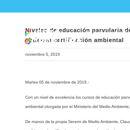
Skip
Niveles de educación parvular
to
content
Niveles de educación parvularia 
Inicio
Nueva Ed
obtienen certificación ambiental
noviembre 5, 2019
View
Martes 05 de noviembre de 2019.-
Larger
Image
Con un nivel de excelencia los cursos de educación parvu
ambiental otorgada por el Ministerio del Medio Ambiente
De manos de la propia Seremi de Medio Ambiente, Claudi