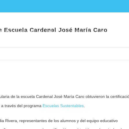
ia de Escuela Cardenal José María Caro ob
de Escuela Cardenal José María Caro
ucación Pública
Noticias
Establecimientos E
laria de la escuela Cardenal José María Caro obtuvieron la certificaci
, a través del programa
Escuelas Sustentables
.
a Rivera, representantes de los alumnos y del equipo educativo