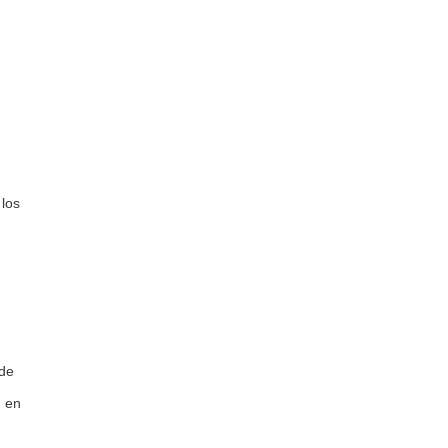
 los
 de
d en