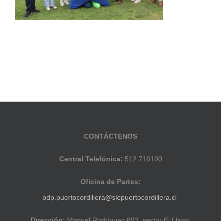
CONTÁCTENOS
Central Telefónica:
512 710100
Oficina de Partes:
odp.puertocordillera@slepuertocordillera.cl
Dirección:
Manuel Rodríguez 893, sector El Llano,