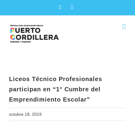
Skip
Facebook
X
to
content
Liceos Técnico Profesionales
participan en “1° Cumbre del
Emprendimiento Escolar”
Liceos Técnico Profesionales
participan en “1° Cumbre del
Emprendimiento Escolar”
octubre 18, 2019
View