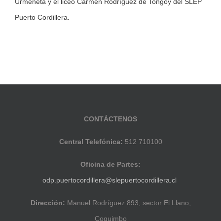
Urmeneta y el liceo Carmen Rodríguez de Tongoy del SLEP
Puerto Cordillera.
CONTÁCTENOS
Central Telefónica:
512 710100
Oficina de Partes:
odp.puertocordillera@slepuertocordillera.cl
Dirección:
Manuel Rodríguez 893, sector El Llano,
Coquimbo