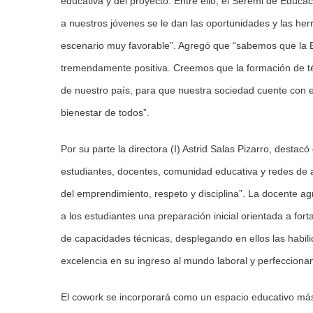
educativa y del proyecto. Entre ello, el Seremi de Educa
a nuestros jóvenes se le dan las oportunidades y las he
escenario muy favorable”. Agregó que “sabemos que la 
tremendamente positiva. Creemos que la formación de téc
de nuestro país, para que nuestra sociedad cuente con
bienestar de todos”.
Por su parte la directora (I) Astrid Salas Pizarro, desta
estudiantes, docentes, comunidad educativa y redes de a
del emprendimiento, respeto y disciplina”. La docente ag
a los estudiantes una preparación inicial orientada a for
de capacidades técnicas, desplegando en ellos las habili
excelencia en su ingreso al mundo laboral y perfeccionam
El cowork se incorporará como un espacio educativo má