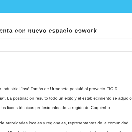
 Tomás de Urmeneta cuenta con nuevo esp
enta con nuevo espacio cowork
ucación Pública
Noticias
Establecimientos E
o Industrial José Tomás de Urmeneta postuló al proyecto FIC-R
. La postulación resultó todo un éxito y el establecimiento se adjudic
 los liceos técnicos profesionales de la región de Coquimbo.
 de autoridades locales y regionales, representantes de la comunidad