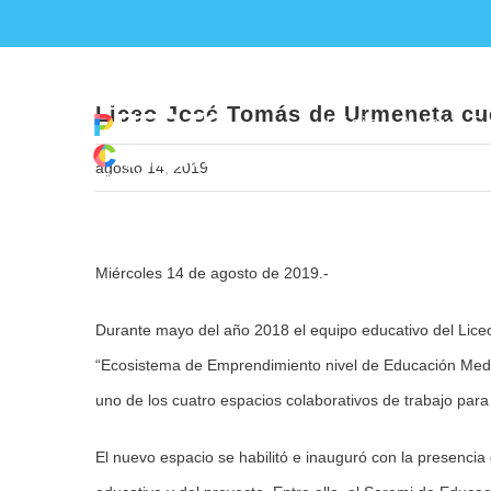
Skip
Liceo José
to
content
Liceo José Tomás de Urmeneta cu
Inicio
Nueva Ed
agosto 14, 2019
View
Miércoles 14 de agosto de 2019.-
Larger
Image
Durante mayo del año 2018 el equipo educativo del Lice
“Ecosistema de Emprendimiento nivel de Educación Media”
uno de los cuatro espacios colaborativos de trabajo para
El nuevo espacio se habilitó e inauguró con la presencia