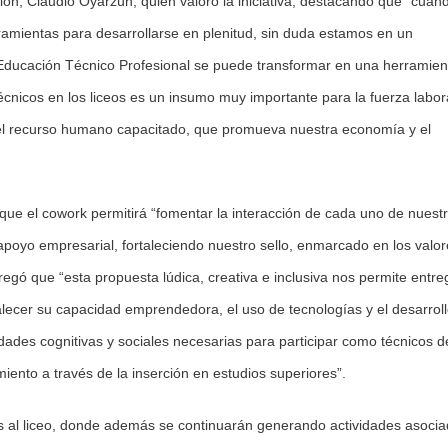
ción, Claudio Oyarzún, quien valoró la iniciativa, destacando que “cuan
rramientas para desarrollarse en plenitud, sin duda estamos en un
Educación Técnico Profesional se puede transformar en una herramien
nicos en los liceos es un insumo muy importante para la fuerza labor
 el recurso humano capacitado, que promueva nuestra economía y el
có que el cowork permitirá “fomentar la interacción de cada uno de nuest
poyo empresarial, fortaleciendo nuestro sello, enmarcado en los valor
regó que “esta propuesta lúdica, creativa e inclusiva nos permite entre
talecer su capacidad emprendedora, el uso de tecnologías y el desarrol
dades cognitivas y sociales necesarias para participar como técnicos d
iento a través de la inserción en estudios superiores”.
s al liceo, donde además se continuarán generando actividades asoci