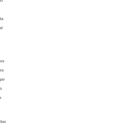
do
ta
al
ros
es
gar
lo
e
adas