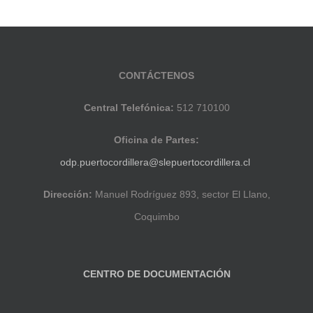
CONTÁCTENOS
Central Telefónica:
512 710100
Oficina de Partes:
odp.puertocordillera@slepuertocordillera.cl
Dirección:
Manuel Rodríguez 893, sector El Llano,
Coquimbo
CENTRO DE DOCUMENTACIÓN