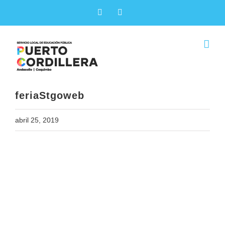
Skip
Facebook
X
to
content
feriaStgoweb
abril 25, 2019