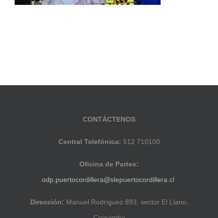
CONTÁCTENOS
Central Telefónica:
512 710100
Oficina de Partes:
odp.puertocordillera@slepuertocordillera.cl
Dirección:
Manuel Rodríguez 893, sector El Llano,
Coquimbo