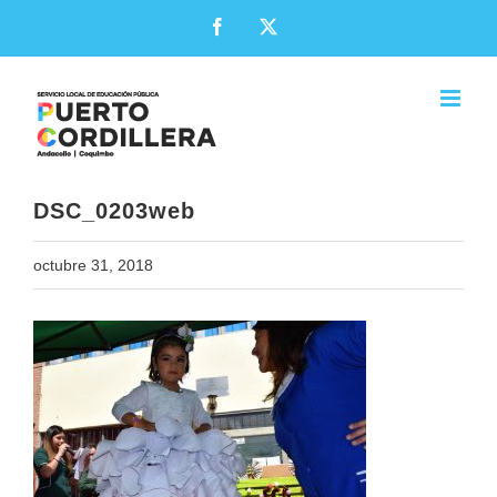
Skip
Facebook
X
to
content
DSC_0203web
octubre 31, 2018