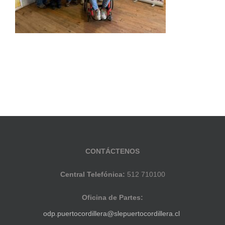
CONTÁCTENOS
Central Telefónica:
512 710100
Oficina de Partes:
odp.puertocordillera@slepuertocordillera.cl