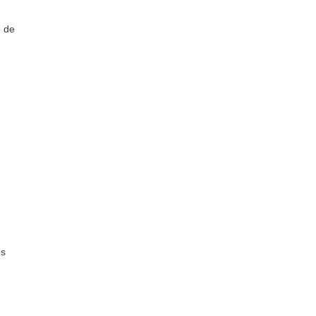
e de
es