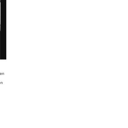
gen
en