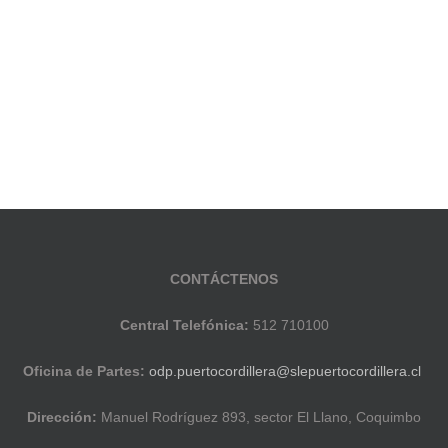
CONTÁCTENOS
Central Telefónica:
512 710100
Oficina de Partes:
odp.puertocordillera@slepuertocordillera.cl
Dirección:
Manuel Rodríguez 893, sector El Llano, Coquimbo