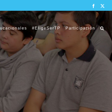
Facebook
X
ducacionales
#EligeSerTP
Participación