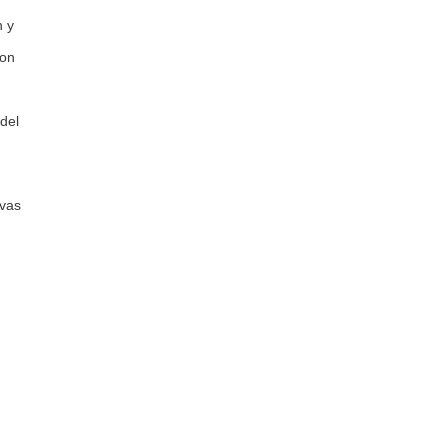
n y
con
del
evas