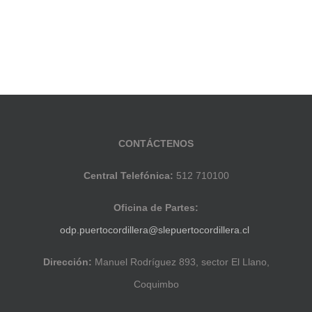
CONTÁCTENOS
Central Telefónica:
512 710100
Oficina de Partes:
odp.puertocordillera@slepuertocordillera.cl
Dirección:
Manuel Rodríguez 893, sector El Llano,
Coquimbo