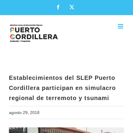
Skip
Facebook
X
to
content
Establecimientos del SLEP Puerto
Cordillera participan en simulacro
regional de terremoto y tsunami
Establecimientos del SLEP Puerto
Cordillera participan en simulacro
regional de terremoto y tsunami
agosto 29, 2018
View