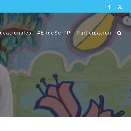
Facebook
X
ducacionales
#EligeSerTP
Participación
da por estudiantes