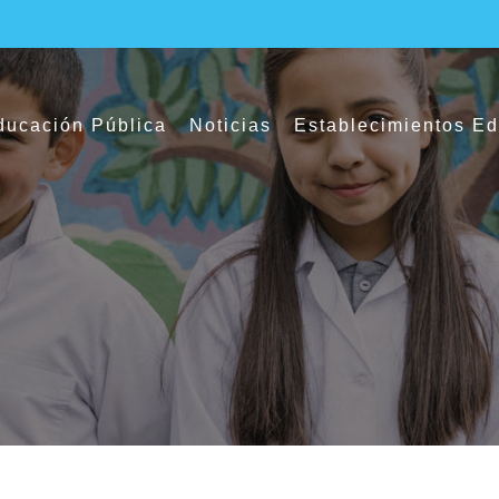
ucación Pública
Noticias
Establecimientos E
dea estrenó su quinta película protagoniza