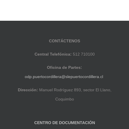
CONTÁCTENOS
Central Telefónica:
512 710100
Oficina de Partes:
odp.puertocordillera@slepuertocordillera.cl
Dirección:
Manuel Rodríguez 893, sector El Llano,
Coquimbo
CENTRO DE DOCUMENTACIÓN