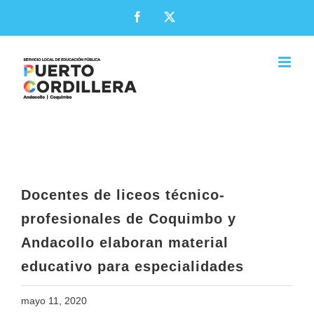
Skip
Facebook
X
to
content
Docentes de liceos técnico-
profesionales de Coquimbo y
Andacollo elaboran material
educativo para especialidades
Docentes de liceos técnico-
profesionales de Coquimbo y
Andacollo elaboran material
educativo para especialidades
mayo 11, 2020