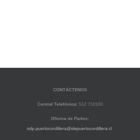
CONTÁCTENOS
Central Telefónica:
512 710100
Oficina de Partes:
odp.puertocordillera@slepuertocordillera.cl